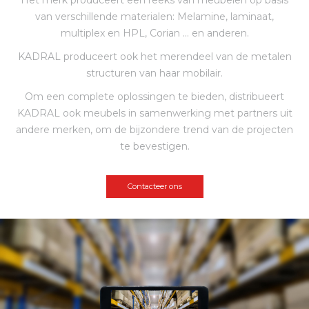
Het merk produceert een reeks van meubelen op basis
van verschillende materialen: Melamine, laminaat,
multiplex en HPL, Corian ... en anderen.
KADRAL produceert ook het merendeel van de metalen
structuren van haar mobilair.
Om een complete oplossingen te bieden, distribueert
KADRAL ook meubels in samenwerking met partners uit
andere merken, om de bijzondere trend van de projecten
te bevestigen.
Contacteer ons