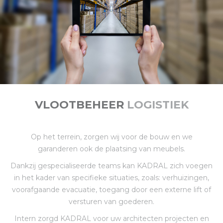
VLOOTBEHEER
LOGISTIEK
Op het terrein, zorgen wij voor de bouw en we
garanderen ook de plaatsing van meubels.
Dankzij gespecialiseerde teams kan KADRAL zich voegen
in het kader van specifieke situaties, zoals: verhuizingen,
voorafgaande evacuatie, toegang door een externe lift of
versturen van goederen.
Intern zorgd KADRAL voor uw architecten projecten en